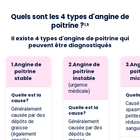
Quels sont les 4 types d'angine de
poitrine ?
1,5
il existe 4 types d'angine de poitrine qui
peuvent être diagnostiqués
1
.
Angine de
2
.
Angine de
3
.
Ang
poitrine
poitrine
poi
stable
instable
mic
(urgence
médicale)
quelle est la
quel
cause?
Causé par des
quelle est la
Généralement
spasm
cause?
causée par des
petite
dépôts de
Généralement
réduis
graisse
causée par des
sangui
(également
dépôts de