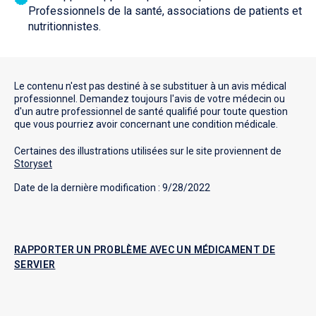
Professionnels de la santé, associations de patients et
Qintar M et al. Effect of angina under-recognition on
9
nutritionnistes.
treatment in outpatients with stable ischaemic heart
disease. Eur Heart J Qual Care Clin Outcomes.
2016;2(3):208-214.
Le contenu n'est pas destiné à se substituer à un avis médical
professionnel. Demandez toujours l'avis de votre médecin ou
Penn Medicine. 3 myths about the causes of chest
10
d'un autre professionnel de santé qualifié pour toute question
pain
Consulté le 1/2/2023
que vous pourriez avoir concernant une condition médicale.
Certaines des illustrations utilisées sur le site proviennent de
Les références sont disponibles sur demande.
11
Storyset
Date de la dernière modification : 9/28/2022
RAPPORTER UN PROBLÈME AVEC UN MÉDICAMENT DE
SERVIER