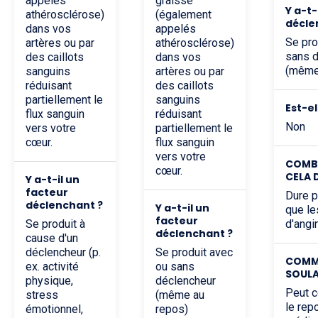
appelés
graisse
Y a-t-il un facteur
athérosclérose)
(également
décle
dans vos
appelés
Se produit avec ou
artères ou par
athérosclérose)
sans 
des caillots
dans vos
(même
sanguins
artères ou par
réduisant
des caillots
partiellement le
sanguins
est-e
flux sanguin
réduisant
Non
vers votre
partiellement le
cœur.
flux sanguin
vers votre
COMBIEN DE TEMPS
cœur.
CELA 
Y a-t-il un
facteur
Dure plus longtemps
déclenchant ?
Y a-t-il un
que le
facteur
Se produit à
d'angi
déclenchant ?
cause d'un
déclencheur (p.
Se produit avec
COMMENT EST-ELLE
ex. activité
ou sans
SOULA
physique,
déclencheur
Peut continuer malgré
stress
(même au
le rep
émotionnel,
repos)