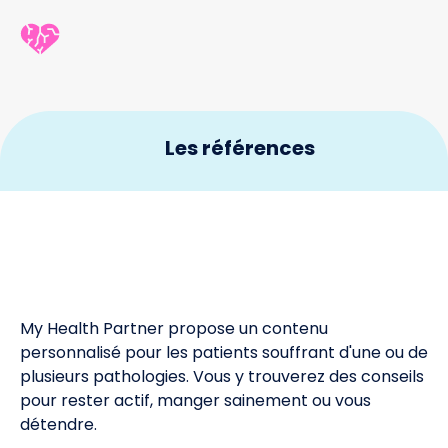
Les références
National Heart, Lung, and Blood Institute. What is
1
heart failure?
Consulté le 1/2/2023
National Cancer Institute. Definition of heart rate –
2
NCI Dictionary of Cancer Terms.
Consulté le
1/2/2023
My Health Partner propose un contenu
personnalisé pour les patients souffrant d'une ou de
British Heart Foundation. What is a normal pulse rate?
plusieurs pathologies. Vous y trouverez des conseils
3
Consulté le 1/1/2023
pour rester actif, manger sainement ou vous
détendre.
NHLBI, NIH. Heart Failure.
Consulté le 1/2/2023
4