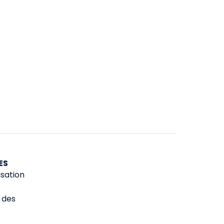
ES
isation
é des