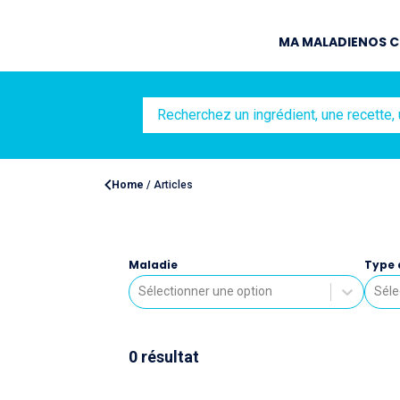
MA MALADIE
NOS C
Home
/
Articles
Maladie
Type 
Sélectionner une option
Séle
0
résultat